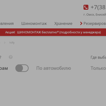
+7(38
г. Омск, Енисе
авления
Шиномонтаж
Хранение
Резервиро
Акция!
ШИНОМОНТАЖ бесплатно* (подробности у менеджера)
е
hifly
?
Где выб
рам
По автомобилю
Только