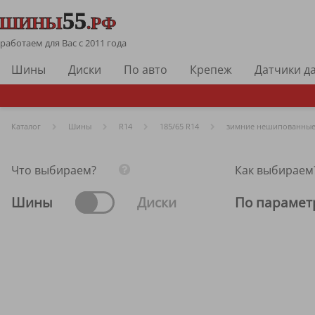
работаем для Вас с 2011 года
Шины
Диски
По авто
Крепеж
Датчики д
Каталог
Шины
R
14
185/65 R14
зимние нешипованны
Что выбираем?
Как выбираем
Шины
Диски
По парамет