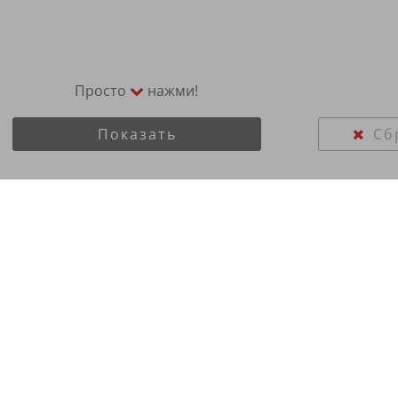
Просто
нажми!
Показать
Сб
hifly 185/65R14