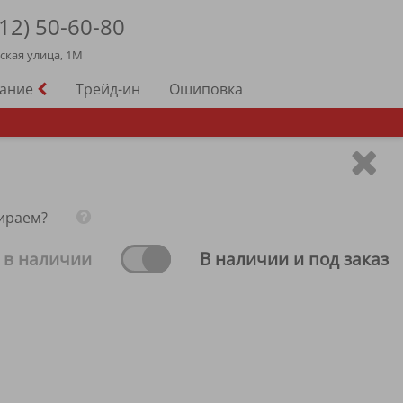
12)
50-60-80
йская улица, 1М
вание
Трейд-ин
Ошиповка
ираем?
 в наличии
В наличии и под заказ