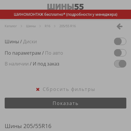
ШИНОМОНТАЖ бесплатно* (подробности у менеджера)
Каталог
Шины
R
16
205/55 R16
Шины
/
Диски
По параметрам
/
По авто
В наличии
/
И под заказ
Сбросить фильтры
Показать
Шины 205/55R16