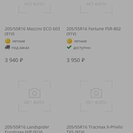
205/55R16 Mazzini ECO 603
205/55R16 Fortune FSR-802
(91V)
(91V)
летние
летние
под заказ
доступно
3 940
3 950
205/55R16 Landspider
205/55R16 Tracmax X-Privilo
Eurotraxx H/P (91V)
TX5 (91V)