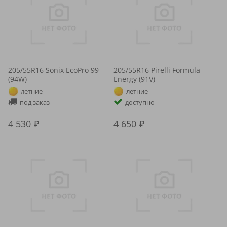
205/55R16 Sonix EcoPro 99
205/55R16 Pirelli Formula
(94W)
Energy (91V)
летние
летние
под заказ
доступно
4 530
4 650