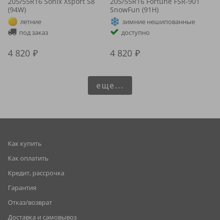
205/55R16 Sonix Xsport S8
205/55R16 Fortune FSR-901
(94W)
SnowFun (91H)
летние
зимние нешипованные
под заказ
доступно
4 820
4 820
еще...
Как купить
Как оплатить
Кредит, рассрочка
Гарантия
Отказ/возврат
Доставка и самовывоз