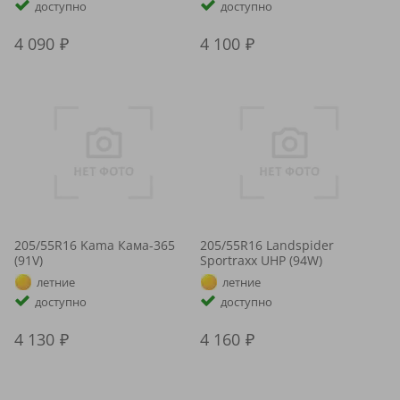
доступно
доступно
4 090
4 100
205/55R16 Kama Кама-365
205/55R16 Landspider
(91V)
Sportraxx UHP (94W)
летние
летние
доступно
доступно
4 130
4 160