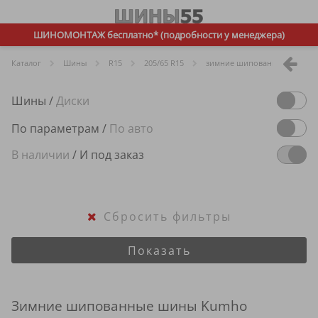
ШИНОМОНТАЖ бесплатно* (подробности у менеджера)
Каталог
Шины
R
15
205/65 R15
зимние шипованные
K
Шины
/
Диски
По параметрам
/
По авто
В наличии
/
И под заказ
Сбросить фильтры
Показать
Зимние шипованные шины Kumho