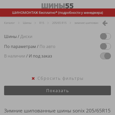
ШИНОМОНТАЖ бесплатно* (подробности у менеджера)
Каталог
Шины
R
15
205/65 R15
зимние шипованные
so
Шины
/
Диски
По параметрам
/
По авто
В наличии
/
И под заказ
Сбросить фильтры
Показать
Зимние шипованные шины sonix 205/65R15