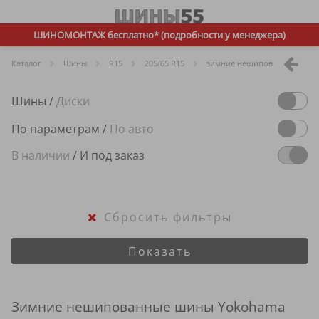
ШИНОМОНТАЖ бесплатно* (подробности у менеджера)
Каталог
Шины
R
15
205/65 R15
зимние нешипованные
Шины
/
Диски
По параметрам
/
По авто
В наличии
/
И под заказ
Сбросить фильтры
Показать
Зимние нешипованные шины Yokohama