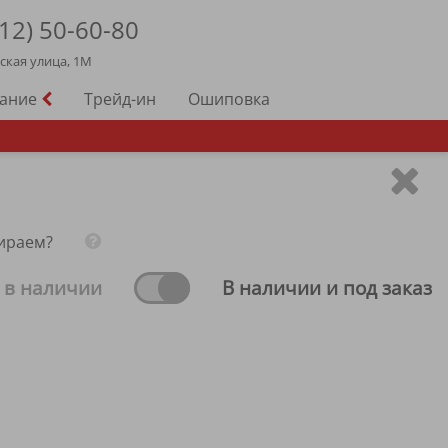
12)
50-60-80
йская улица, 1М
вание
Трейд-ин
Ошиповка
ираем?
 в наличии
В наличии и под заказ