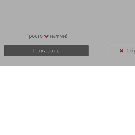
Просто
нажми!
Показать
Сб
R15