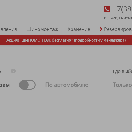
+7(38
г. Омск, Енисе
авления
Шиномонтаж
Хранение
Резервиро
Акция!
ШИНОМОНТАЖ бесплатно* (подробности у менеджера)
?
Где выб
рам
По автомобилю
Только