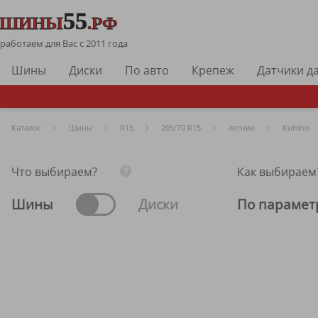
работаем для Вас с 2011 года
Шины
Диски
По авто
Крепеж
Датчики д
Каталог
Шины
R
15
205/70 R15
летние
Kumho
Что выбираем?
Как выбираем
Шины
Диски
По парамет