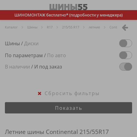
ШИНОМОНТАЖ бесплатно* (подробности у менеджера)
Каталог
Шины
R
17
215/55 R17
летние
Continental
Шины
/
Диски
По параметрам
/
По авто
В наличии
/
И под заказ
Сбросить фильтры
Показать
Летние шины Continental 215/55R17