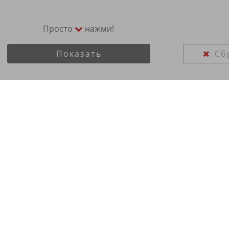
Просто
нажми!
Показать
Сб
 Yokohama 215/65R16