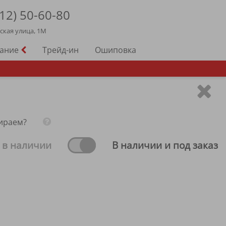
12)
50-60-80
йская улица, 1М
вание
Трейд-ин
Ошиповка
ираем?
 в наличии
В наличии и под заказ