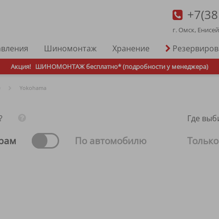
+7(38
г. Омск, Енисе
авления
Шиномонтаж
Хранение
Резервиро
Акция!
ШИНОМОНТАЖ бесплатно* (подробности у менеджера)
е
Yokohama
?
Где выб
рам
По автомобилю
Только