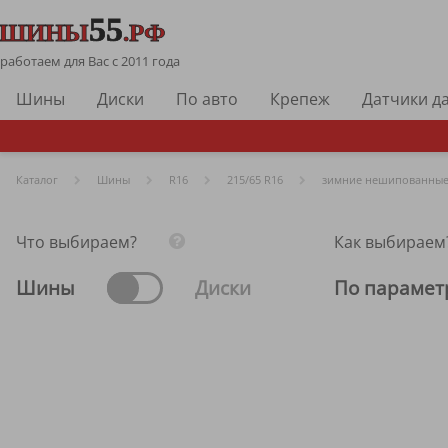
работаем для Вас с 2011 года
Шины
Диски
По авто
Крепеж
Датчики д
Каталог
Шины
R
16
215/65 R16
зимние нешипованны
Что выбираем?
Как выбираем
Шины
Диски
По парамет