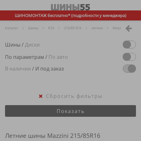
ШИНОМОНТАЖ бесплатно* (подробности у менеджера)
Каталог
Шины
R
16
215/85 R16
летние
Mazzini
Шины
/
Диски
По параметрам
/
По авто
В наличии
/
И под заказ
Сбросить фильтры
Показать
Летние шины Mazzini 215/85R16