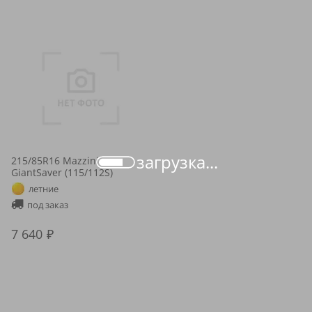
загрузка...
215/85R16 Mazzini
GiantSaver (115/112S)
летние
под заказ
7 640