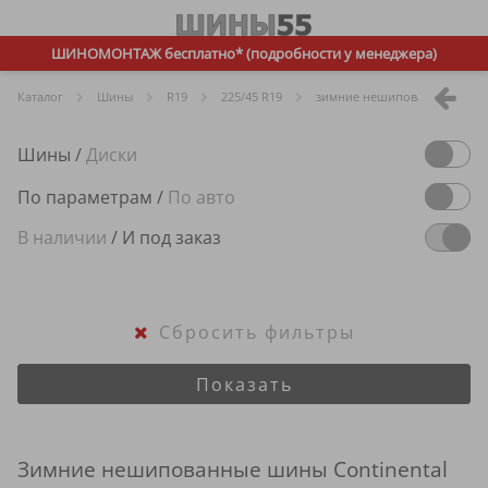
ШИНОМОНТАЖ бесплатно* (подробности у менеджера)
Каталог
Шины
R
19
225/45 R19
зимние нешипованные
Шины
/
Диски
По параметрам
/
По авто
В наличии
/
И под заказ
Сбросить фильтры
Показать
Зимние нешипованные шины Continental