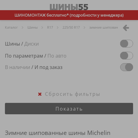
ШИНОМОНТАЖ бесплатно* (подробности у менеджера)
Каталог
Шины
R
17
225/50 R17
зимние шипованные
Mi
Шины
/
Диски
По параметрам
/
По авто
В наличии
/
И под заказ
Сбросить фильтры
Показать
Зимние шипованные шины Michelin