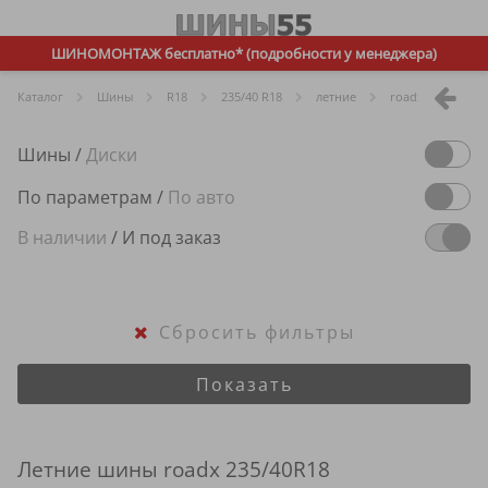
ШИНОМОНТАЖ бесплатно* (подробности у менеджера)
Каталог
Шины
R
18
235/40 R18
летние
roadx
Шины
/
Диски
По параметрам
/
По авто
В наличии
/
И под заказ
Сбросить фильтры
Показать
Летние шины roadx 235/40R18