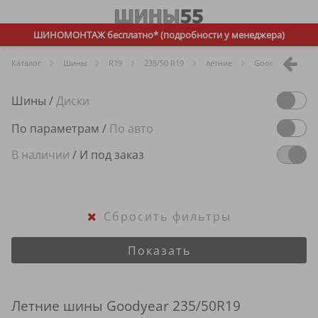
ШИНОМОНТАЖ бесплатно* (подробности у менеджера)
Каталог
Шины
R
19
235/50 R19
летние
Goodyear
Шины
/
Диски
По параметрам
/
По авто
В наличии
/
И под заказ
Сбросить фильтры
Показать
Летние шины Goodyear 235/50R19