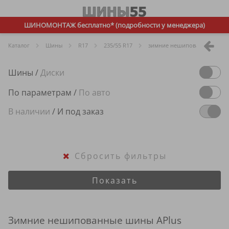
ШИНОМОНТАЖ бесплатно* (подробности у менеджера)
Каталог
Шины
R
17
235/55 R17
зимние нешипованные
Шины
/
Диски
По параметрам
/
По авто
В наличии
/
И под заказ
Сбросить фильтры
Показать
Зимние нешипованные шины APlus