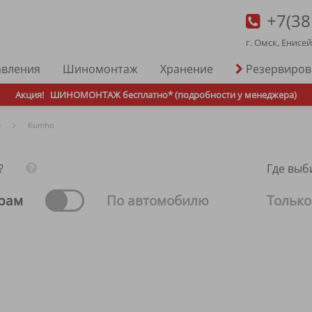
+7(38
г. Омск, Енисе
авления
Шиномонтаж
Хранение
Резервиро
Акция!
ШИНОМОНТАЖ бесплатно* (подробности у менеджера)
е
Kumho
?
Где выб
рам
По автомобилю
Только