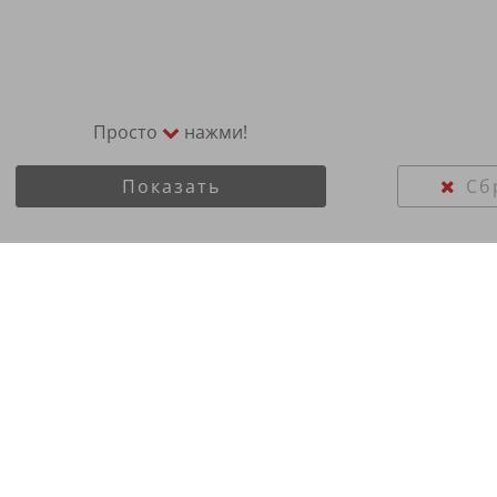
Просто
нажми!
Показать
Сб
 Kumho 235/55R17