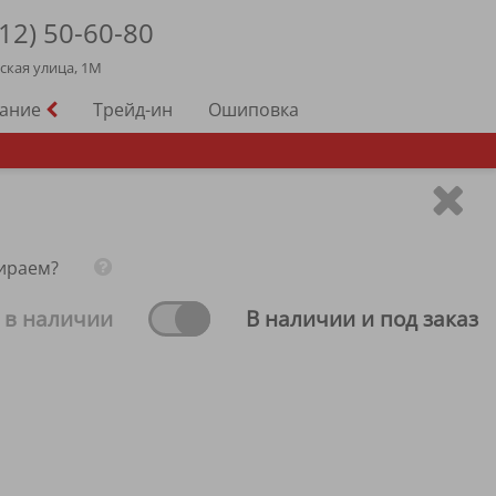
12)
50-60-80
йская улица, 1М
вание
Трейд-ин
Ошиповка
ираем?
 в наличии
В наличии и под заказ