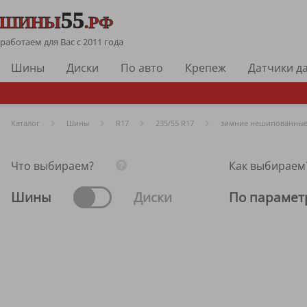
работаем для Вас с 2011 года
Шины
Диски
По авто
Крепеж
Датчики д
Каталог
Шины
R
17
235/55 R17
зимние нешипованны
Что выбираем?
Как выбираем
Шины
Диски
По парамет