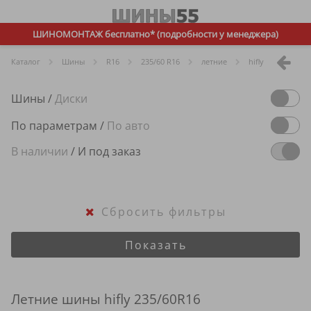
ШИНОМОНТАЖ бесплатно* (подробности у менеджера)
Каталог
Шины
R
16
235/60 R16
летние
hifly
Шины
/
Диски
По параметрам
/
По авто
В наличии
/
И под заказ
Сбросить фильтры
Показать
Летние шины hifly 235/60R16