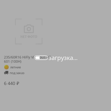
загрузка...
235/60R16 HiFly Vigorous HT-
601 (100H)
летние
под заказ
6 440