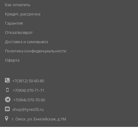
Как оплатить
Кредит, рассрочка
Гарантия
Отказ/возврат
Доставка и самовывоз
Политика конфиденциальности
Оферта
+7(3812)
50-60-80
+7(904)
070-71-71
+7(904)
070-70-00
shop@tyres55.ru
г. Омск, ул. Енисейская, д.1М
© Шины55 (шины55.рф) (3812) 50-60-80, 50-70-80. Омск. Шины. Диски
Вся информация на данном сайте несёт исключительно информационный характер.