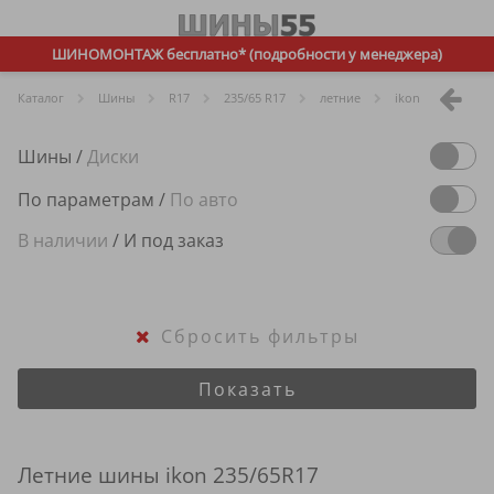
ШИНОМОНТАЖ бесплатно* (подробности у менеджера)
Каталог
Шины
R
17
235/65 R17
летние
ikon
Шины
/
Диски
По параметрам
/
По авто
В наличии
/
И под заказ
Сбросить фильтры
Показать
Летние шины ikon 235/65R17