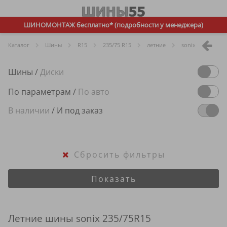
ШИНОМОНТАЖ бесплатно* (подробности у менеджера)
Каталог
Шины
R
15
235/75 R15
летние
sonix
Шины
/
Диски
По параметрам
/
По авто
В наличии
/
И под заказ
Сбросить фильтры
Показать
Летние шины sonix 235/75R15