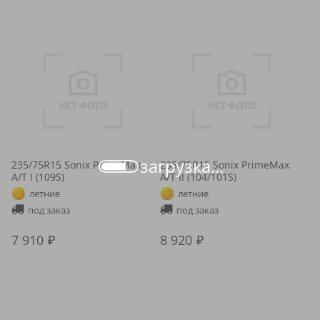
загрузка...
235/75R15 Sonix PrimeMax
235/75R15 Sonix PrimeMax
A/T I (109S)
A/T II (104/101S)
летние
летние
под заказ
под заказ
7 910
8 920