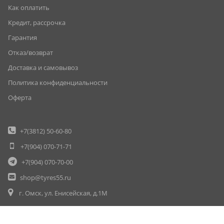
Как оплатить
Кредит, рассрочка
Гарантия
Отказ/возврат
Доставка и самовывоз
Политика конфиденциальности
Оферта
+7(3812)
50-60-80
+7(904)
070-71-71
+7(904)
070-70-00
shop@tyres55.ru
г. Омск, ул. Енисейская, д.1М
© Шины55 (шины55.рф) (3812) 50-60-80, 50-70-80. Омск. Шины. Диски
Вся информация на данном сайте несёт исключительно информационный характер.