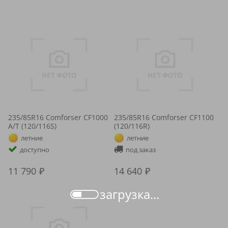
235/85R16 Comforser CF1000
235/85R16 Comforser CF1100
A/T (120/116S)
(120/116R)
летние
летние
доступно
под заказ
11 790
14 640
загрузка...