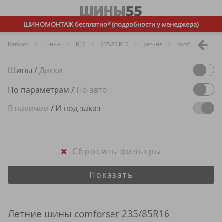
ШИНОМОНТАЖ бесплатно* (подробности у менеджера)
Каталог
Шины
R
16
235/85 R16
летние
comforser
Шины
/
Диски
По параметрам
/
По авто
В наличии
/
И под заказ
Сбросить фильтры
Показать
Летние шины comforser 235/85R16