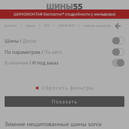
ШИНОМОНТАЖ бесплатно* (подробности у менеджера)
Каталог
Шины
R
19
245/40 R19
зимние нешипованные
Шины
/
Диски
По параметрам
/
По авто
В наличии
/
И под заказ
Сбросить фильтры
Показать
Зимние нешипованные шины sonix