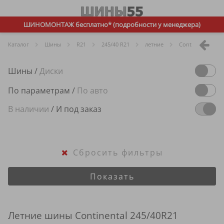
ШИНОМОНТАЖ бесплатно* (подробности у менеджера)
Каталог
Шины
R
21
245/40 R21
летние
Continental
Шины
/
Диски
По параметрам
/
По авто
В наличии
/
И под заказ
Сбросить фильтры
Показать
Летние шины Continental 245/40R21