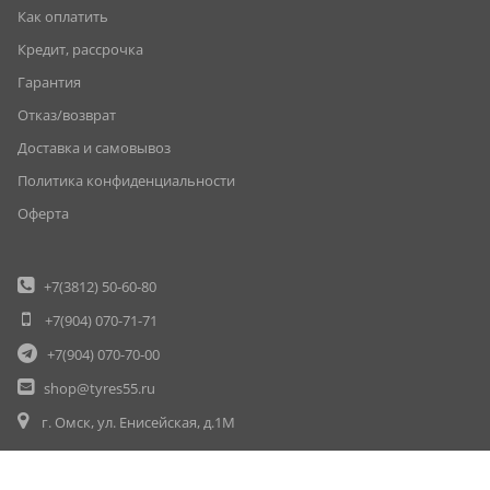
Как оплатить
Кредит, рассрочка
Гарантия
Отказ/возврат
Доставка и самовывоз
Политика конфиденциальности
Оферта
+7(3812)
50-60-80
+7(904)
070-71-71
+7(904)
070-70-00
shop@tyres55.ru
г. Омск, ул. Енисейская, д.1М
© Шины55 (шины55.рф) (3812) 50-60-80, 50-70-80. Омск. Шины. Диски
Вся информация на данном сайте несёт исключительно информационный характер.