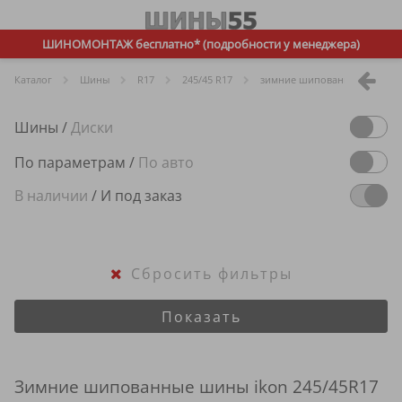
ШИНОМОНТАЖ бесплатно* (подробности у менеджера)
Каталог
Шины
R
17
245/45 R17
зимние шипованные
ik
Шины
/
Диски
По параметрам
/
По авто
В наличии
/
И под заказ
Сбросить фильтры
Показать
Зимние шипованные шины ikon 245/45R17