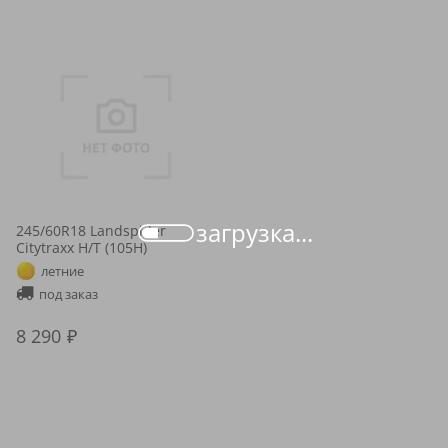
загрузка...
245/60R18 Landspider
Citytraxx H/T (105H)
летние
под заказ
8 290