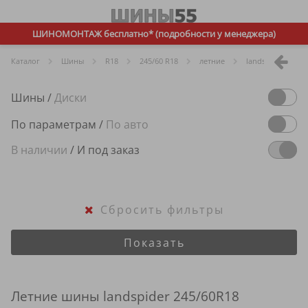
ШИНОМОНТАЖ бесплатно* (подробности у менеджера)
Каталог
Шины
R
18
245/60 R18
летние
landspider
Шины
/
Диски
По параметрам
/
По авто
В наличии
/
И под заказ
Сбросить фильтры
Показать
Летние шины landspider 245/60R18