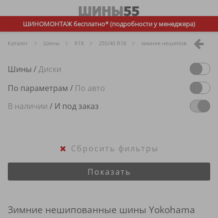
ШИНОМОНТАЖ бесплатно* (подробности у менеджера)
Каталог
Шины
R
18
255/40 R18
зимние нешипованные
Шины
/
Диски
По параметрам
/
По авто
В наличии
/
И под заказ
Сбросить фильтры
Показать
Зимние нешипованные шины Yokohama