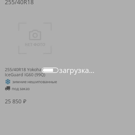
255/40R18
загрузка...
255/40R18 Yokohama
IceGuard IG60 (99Q)
зимние нешипованные
под заказ
25 850