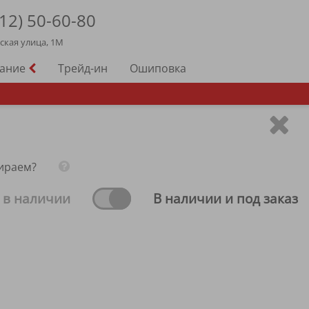
12)
50-60-80
йская улица, 1М
вание
Трейд-ин
Ошиповка
ираем?
 в наличии
В наличии и под заказ