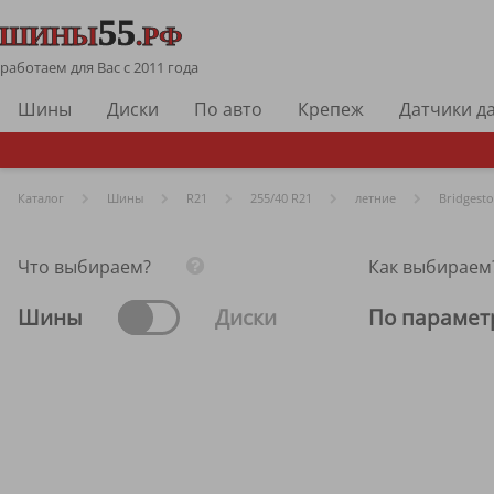
работаем для Вас с 2011 года
Шины
Диски
По авто
Крепеж
Датчики д
Каталог
Шины
R
21
255/40 R21
летние
Bridgest
Что выбираем?
Как выбираем
Шины
Диски
По парамет