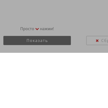
Просто
нажми!
Показать
Сб
5/40R21