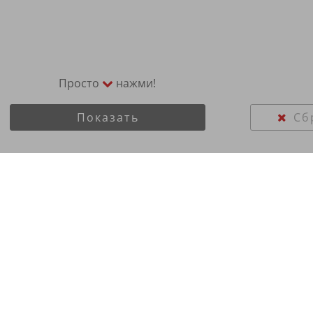
Просто
нажми!
Показать
Сб
 Kumho 255/40R21