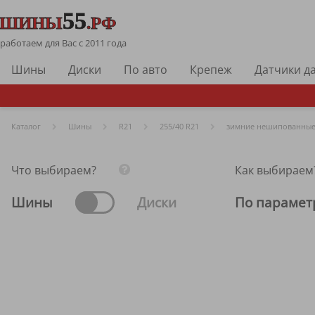
работаем для Вас с 2011 года
Шины
Диски
По авто
Крепеж
Датчики д
Каталог
Шины
R
21
255/40 R21
зимние нешипованны
Что выбираем?
Как выбираем
Шины
Диски
По парамет