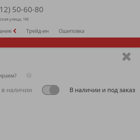
12)
50-60-80
йская улица, 1М
вание
Трейд-ин
Ошиповка
ираем?
 в наличии
В наличии и под заказ