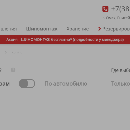
+7(38
г. Омск, Енисе
авления
Шиномонтаж
Хранение
Резервиро
Акция!
ШИНОМОНТАЖ бесплатно* (подробности у менеджера)
е
Kumho
?
Где выб
рам
По автомобилю
Только