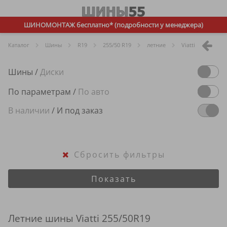
ШИНОМОНТАЖ бесплатно* (подробности у менеджера)
Каталог
Шины
R
19
255/50 R19
летние
Viatti
Шины
/
Диски
По параметрам
/
По авто
В наличии
/
И под заказ
Сбросить фильтры
Показать
Летние шины Viatti 255/50R19