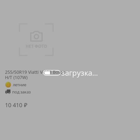
загрузка...
255/50R19 Viatti V-238 Bosco
H/T (107W)
летние
под заказ
10 410