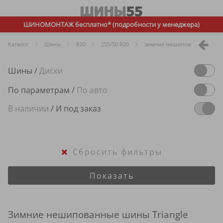
ШИНОМОНТАЖ бесплатно* (подробности у менеджера)
Каталог
Шины
R
20
255/50 R20
зимние нешипованные
Шины
/
Диски
По параметрам
/
По авто
В наличии
/
И под заказ
Сбросить фильтры
Показать
Зимние нешипованные шины Triangle