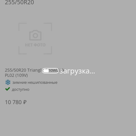
255/50R20
загрузка...
255/50R20 Triangle SnowLink
PL02 (109V)
зимние нешипованные
доступно
10 780