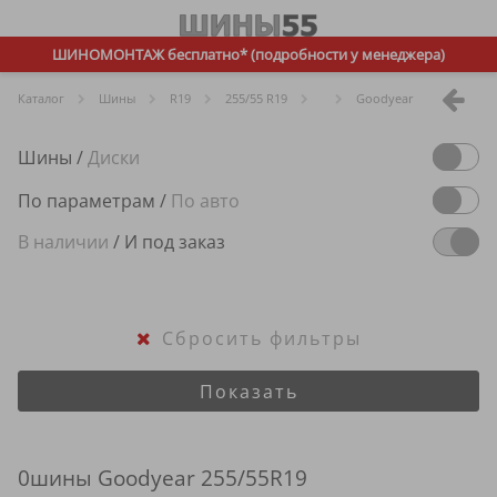
ШИНОМОНТАЖ бесплатно* (подробности у менеджера)
Каталог
Шины
R
19
255/55 R19
Goodyear
Шины
/
Диски
По параметрам
/
По авто
В наличии
/
И под заказ
Сбросить фильтры
Показать
0шины Goodyear 255/55R19