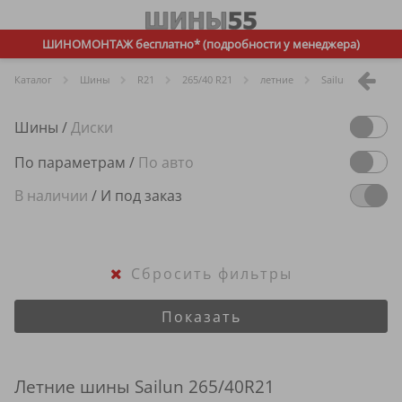
ШИНОМОНТАЖ бесплатно* (подробности у менеджера)
Каталог
Шины
R
21
265/40 R21
летние
Sailun
Шины
/
Диски
По параметрам
/
По авто
В наличии
/
И под заказ
Сбросить фильтры
Показать
Летние шины Sailun 265/40R21