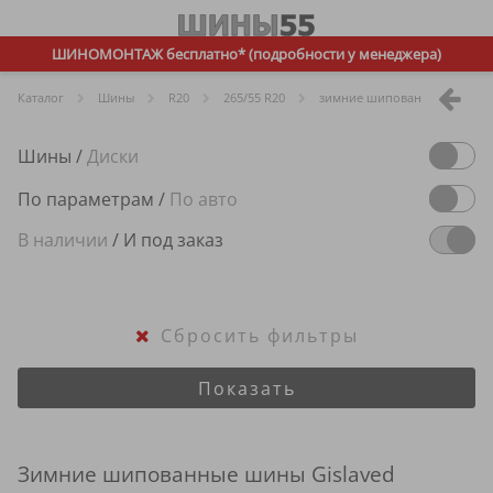
ШИНОМОНТАЖ бесплатно* (подробности у менеджера)
Каталог
Шины
R
20
265/55 R20
зимние шипованные
Gi
Шины
/
Диски
По параметрам
/
По авто
В наличии
/
И под заказ
Сбросить фильтры
Показать
Зимние шипованные шины Gislaved