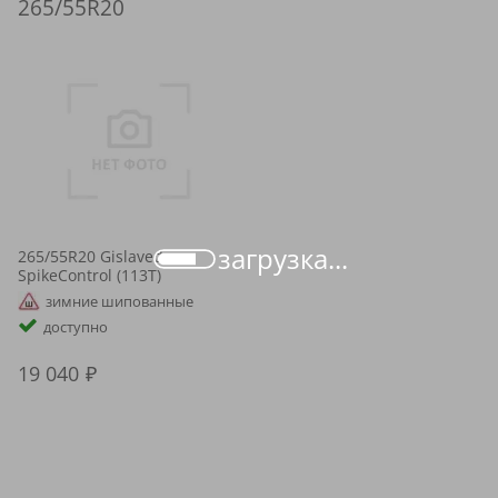
265/55R20
загрузка...
265/55R20 Gislaved
SpikeControl (113T)
зимние шипованные
доступно
19 040