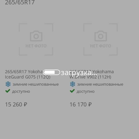
265/65R17
загрузка...
265/65R17 Yokohama
265/65R17 Yokohama
IceGuard G075 (112Q)
W.Drive V902 (112H)
зимние нешипованные
зимние нешипованные
доступно
доступно
15 260
16 170