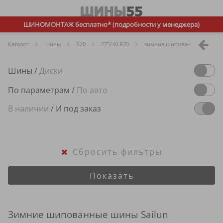
ШИНОМОНТАЖ бесплатно* (подробности у менеджера)
Каталог
Шины
R
20
275/40 R20
зимние шипованные
Sa
Шины
/
Диски
По параметрам
/
По авто
В наличии
/
И под заказ
Сбросить фильтры
Показать
Зимние шипованные шины Sailun