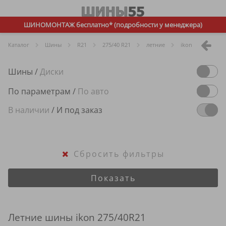
ШИНОМОНТАЖ бесплатно* (подробности у менеджера)
Каталог
Шины
R
21
275/40 R21
летние
ikon
Шины
/
Диски
По параметрам
/
По авто
В наличии
/
И под заказ
Сбросить фильтры
Показать
Летние шины ikon 275/40R21