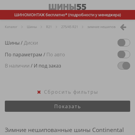
ШИНОМОНТАЖ бесплатно* (подробности у менеджера)
Каталог
Шины
R
21
275/45 R21
зимние нешипованные
Шины
/
Диски
По параметрам
/
По авто
В наличии
/
И под заказ
Сбросить фильтры
Показать
Зимние нешипованные шины Continental