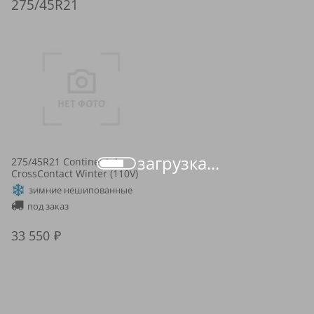
275/45R21
загрузка...
275/45R21 Continental
CrossContact Winter (110V)
зимние нешипованные
под заказ
33 550