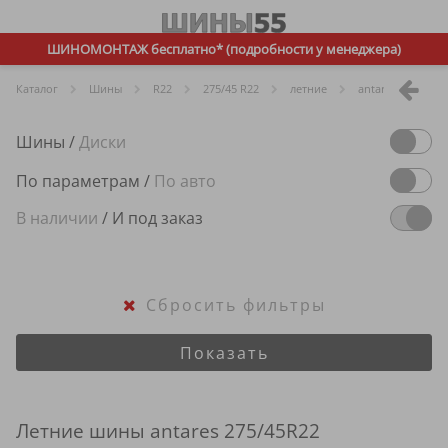
ШИНОМОНТАЖ бесплатно* (подробности у менеджера)
Каталог
Шины
R
22
275/45 R22
летние
antares
Шины
/
Диски
По параметрам
/
По авто
В наличии
/
И под заказ
Сбросить фильтры
Показать
Летние шины antares 275/45R22