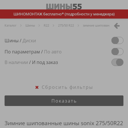
ШИНОМОНТАЖ бесплатно* (подробности у менеджера)
Каталог
Шины
R
22
275/50 R22
зимние шипованные
so
Шины
/
Диски
По параметрам
/
По авто
В наличии
/
И под заказ
Сбросить фильтры
Показать
Зимние шипованные шины sonix 275/50R22