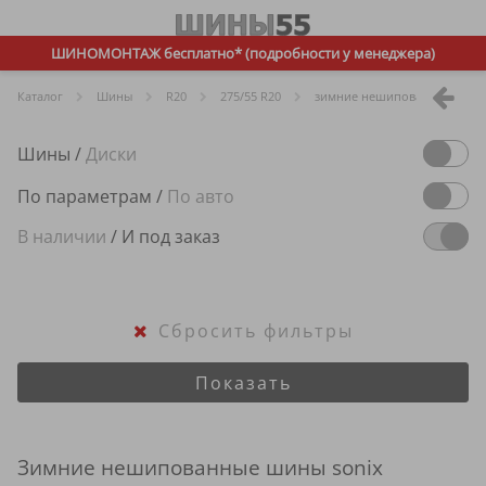
ШИНОМОНТАЖ бесплатно* (подробности у менеджера)
Каталог
Шины
R
20
275/55 R20
зимние нешипованные
Шины
/
Диски
По параметрам
/
По авто
В наличии
/
И под заказ
Сбросить фильтры
Показать
Зимние нешипованные шины sonix