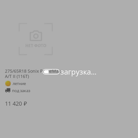
загрузка...
275/65R18 Sonix PrimeMax
A/T II (116T)
летние
под заказ
11 420