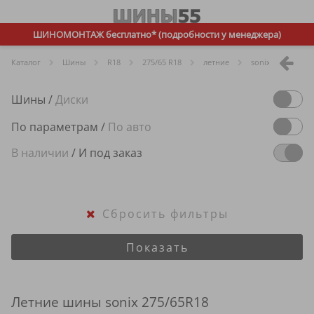
ШИНОМОНТАЖ бесплатно* (подробности у менеджера)
Каталог
Шины
R
18
275/65 R18
летние
sonix
Шины
/
Диски
По параметрам
/
По авто
В наличии
/
И под заказ
Сбросить фильтры
Показать
Летние шины sonix 275/65R18