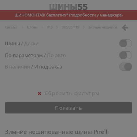
ШИНОМОНТАЖ бесплатно* (подробности у менеджера)
Каталог
Шины
R
18
285/35 R18
зимние нешипованные
Шины
/
Диски
По параметрам
/
По авто
В наличии
/
И под заказ
Сбросить фильтры
Показать
Зимние нешипованные шины Pirelli