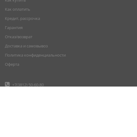
Как купить
Как оплатить
Кредит, рассрочка
Гарантия
Отказ/возврат
Доставка и самовывоз
Политика конфиденциальности
Оферта
+7(3812)
50-60-80
+7(904)
070-71-71
+7(904)
070-70-00
shop@tyres55.ru
г. Омск, ул. Енисейская, д.1М
© Шины55 (шины55.рф) (3812) 50-60-80, 50-70-80. Омск. Шины. Диски