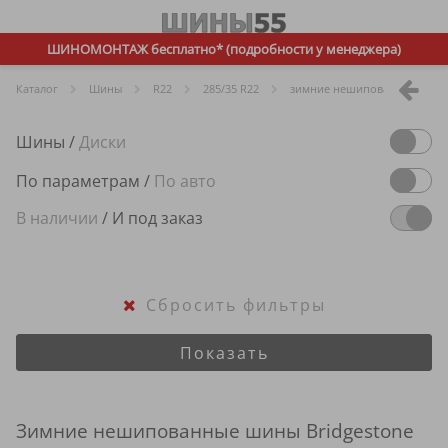
ШИНОМОНТАЖ бесплатно* (подробности у менеджера)
Каталог
Шины
R
22
285/35 R22
зимние нешипованные
Шины
/
Диски
По параметрам
/
По авто
В наличии
/
И под заказ
Сбросить фильтры
Показать
Зимние нешипованные шины Bridgestone