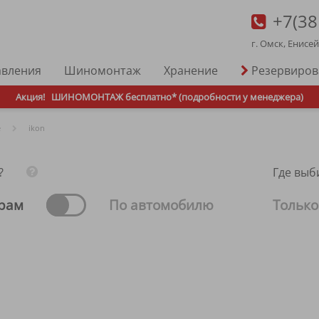
+7(38
г. Омск, Енисе
авления
Шиномонтаж
Хранение
Резервиро
Акция!
ШИНОМОНТАЖ бесплатно* (подробности у менеджера)
е
ikon
?
Где выб
рам
По автомобилю
Только