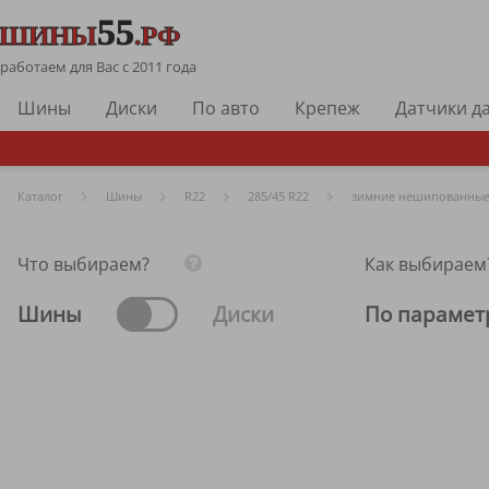
работаем для Вас с 2011 года
Шины
Диски
По авто
Крепеж
Датчики д
Каталог
Шины
R
22
285/45 R22
зимние нешипованны
Что выбираем?
Как выбираем
Шины
Диски
По парамет