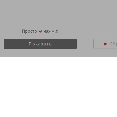
Просто
нажми!
Показать
Сб
 ikon 285/45R22