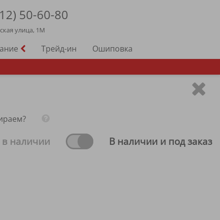
12)
50-60-80
йская улица, 1М
вание
Трейд-ин
Ошиповка
ираем?
 в наличии
В наличии и под заказ