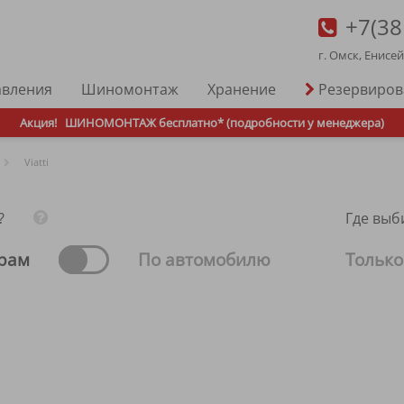
+7(38
г. Омск, Енисе
авления
Шиномонтаж
Хранение
Резервиро
Акция!
ШИНОМОНТАЖ бесплатно* (подробности у менеджера)
Viatti
?
Где выб
рам
По автомобилю
Только