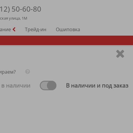
12)
50-60-80
йская улица, 1М
вание
Трейд-ин
Ошиповка
ираем?
 в наличии
В наличии и под заказ