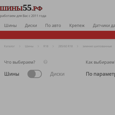
работаем для Вас с 2011 года
Шины
Диски
По авто
Крепеж
Датчики д
Каталог
Шины
R
18
285/60 R18
зимние шипованные
Что выбираем?
Как выбираем
Шины
Диски
По парамет