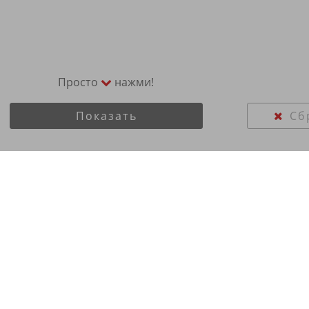
Просто
нажми!
Показать
Сб
atti 285/60R18