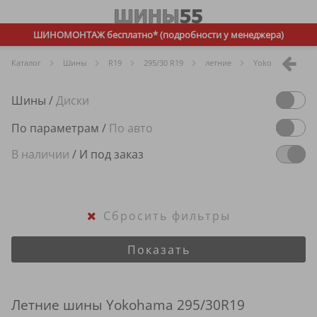
ШИНОМОНТАЖ бесплатно* (подробности у менеджера)
Каталог
Шины
R
19
295/30 R19
летние
Yokohama
Шины
/
Диски
По параметрам
/
По авто
В наличии
/
И под заказ
Сбросить фильтры
Показать
Летние шины Yokohama 295/30R19