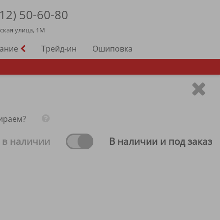
12)
50-60-80
йская улица, 1М
вание
Трейд-ин
Ошиповка
ираем?
 в наличии
В наличии и под заказ