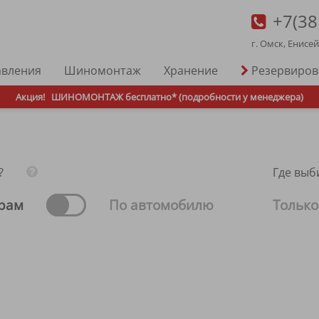
+7(38
г. Омск, Енисе
авления
Шиномонтаж
Хранение
Резервиро
Акция!
ШИНОМОНТАЖ бесплатно* (подробности у менеджера)
?
Где выб
рам
По автомобилю
Только