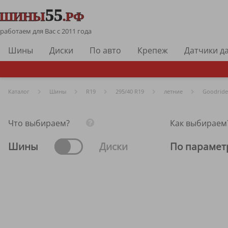
работаем для Вас с 2011 года
Шины
Диски
По авто
Крепеж
Датчики д
Каталог
Шины
R
19
295/40 R19
летние
Goodride
Что выбираем?
Как выбираем
Шины
Диски
По парамет