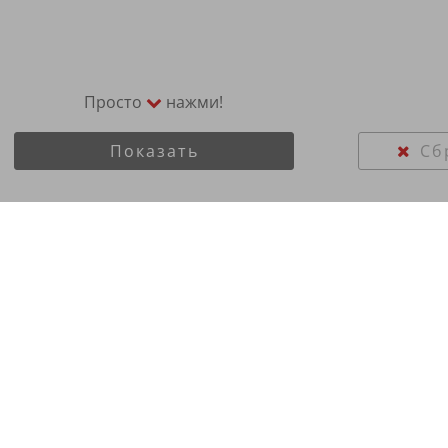
Просто
нажми!
Показать
Сб
40R19