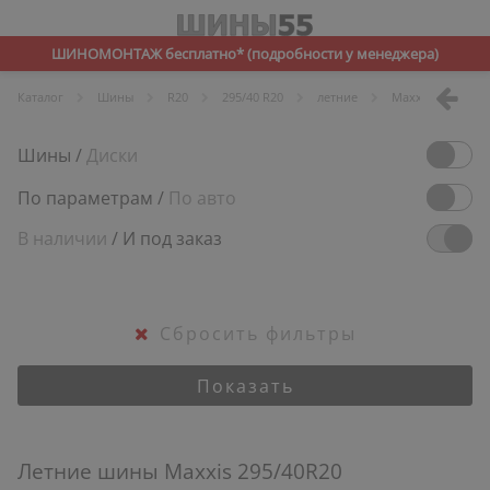
ШИНОМОНТАЖ бесплатно* (подробности у менеджера)
Каталог
Шины
R
20
295/40 R20
летние
Maxxis
Шины
/
Диски
По параметрам
/
По авто
В наличии
/
И под заказ
Сбросить фильтры
Показать
Летние шины Maxxis 295/40R20