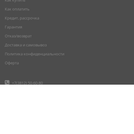
Как купить
Как оплатить
Кредит, рассрочка
Гарантия
Отказ/возврат
Доставка и самовывоз
Политика конфиденциальности
Оферта
+7(3812)
50-60-80
+7(904)
070-71-71
+7(904)
070-70-00
shop@tyres55.ru
г. Омск, ул. Енисейская, д.1М
© Шины55 (шины55.рф) (3812) 50-60-80, 50-70-80. Омск. Шины. Диски