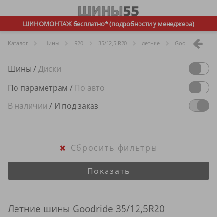
ШИНОМОНТАЖ бесплатно* (подробности у менеджера)
Каталог
Шины
R
20
35/12,5 R20
летние
Goodride
Шины
/
Диски
По параметрам
/
По авто
В наличии
/
И под заказ
Сбросить фильтры
Показать
Летние шины Goodride 35/12,5R20