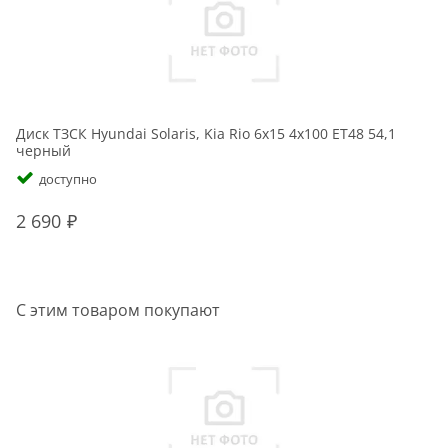
Диск ТЗСК Hyundai Solaris, Kia Rio 6x15 4x100 ET48 54,1
Ди
черный
с
доступно
2 690
2
С этим товаром покупают