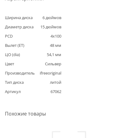
Ширина диска
6
дюймов
Диаметр диска
15
дюймов
PCD
4
x
100
Вылет (ET)
48
мм
ЦО (dia)
54,1
мм
Цвет
Сильвер
Производитель
ifreeoriginal
Тип диска
литой
Артикул
67062
Похожие товары