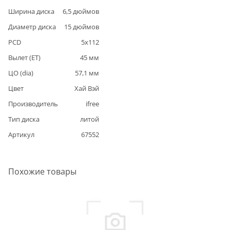
Ширина диска
6,5
дюймов
Диаметр диска
15
дюймов
PCD
5
x
112
Вылет (ET)
45
мм
ЦО (dia)
57,1
мм
Цвет
Хай Вэй
Производитель
ifree
Тип диска
литой
Артикул
67552
Похожие товары