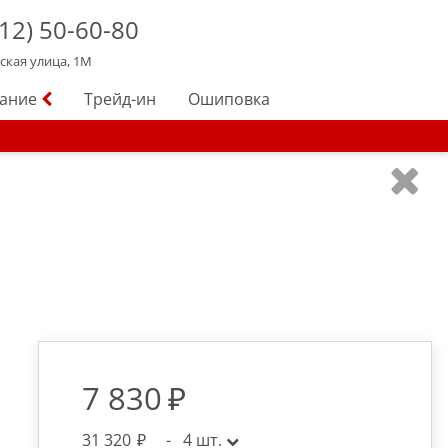
12)
50-60-80
йская улица, 1М
вание
Трейд-ин
Ошиповка
7 830
31 320
-
4
шт.