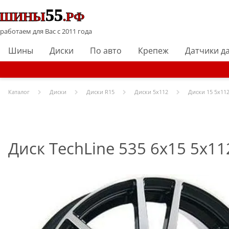
работаем для Вас с 2011 года
Шины
Диски
По авто
Крепеж
Датчики д
Каталог
Диски
Диски R
15
Диски
5x112
Диски
15 5x112
Диск TechLine 535 6x15 5x11