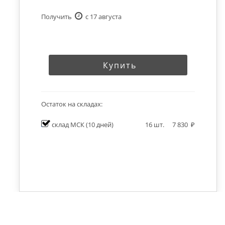
Получить
c 17 августа
Купить
Остаток на складах:
склад МСК
(10 дней)
16
шт.
7 830