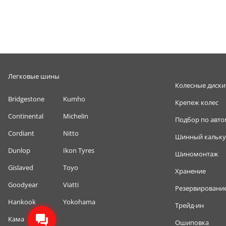
Легковые шины
Колесные диски
Bridgestone
Kumho
Крепеж колес
Continental
Michelin
Подбор по авт
Cordiant
Nitto
Шинный кальку
Dunlop
Ikon Tyres
Шиномонтаж
Gislaved
Toyo
Хранение
Goodyear
Viatti
Резервировани
Hankook
Yokohama
Трейд-ин
Кама
Ошиповка