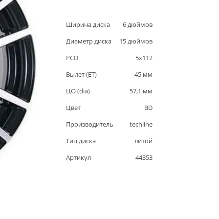
Ширина диска
6
дюймов
Диаметр диска
15
дюймов
PCD
5
x
112
Вылет (ET)
45
мм
ЦО (dia)
57,1
мм
Цвет
BD
Производитель
techline
Тип диска
литой
Артикул
44353